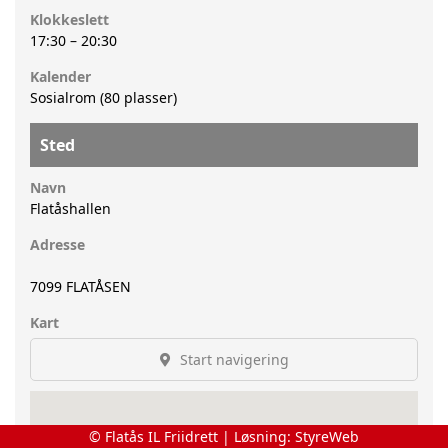
Klokkeslett
17:30
–
20:30
Kalender
Sosialrom (80 plasser)
Sted
Navn
Flatåshallen
Adresse
7099
FLATÅSEN
Kart
Start navigering
© Flatås IL Friidrett | Løsning:
StyreWeb