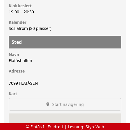
Klokkeslett
19:00
–
20:30
Kalender
Sosialrom (80 plasser)
Sted
Navn
Flatåshallen
Adresse
7099
FLATÅSEN
Kart
Start navigering
© Flatås IL Friidrett | Løsning:
StyreWeb